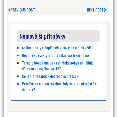
PREVIOUS POST
NEXT POST
Nejnovější příspěvky
Antioxidanty v doplňcích stravy: co o nich vědět
Dezinfekce a krytí ran: základ ošetření i péče
Terapie houpáním: Jak rytmický pohyb uklidňuje
dětskou i dospělou mysl￼
Co je tichý zabiják dobrého espressa?
První láska a první rozchod: kdy smutek přerůstá v
depresi?