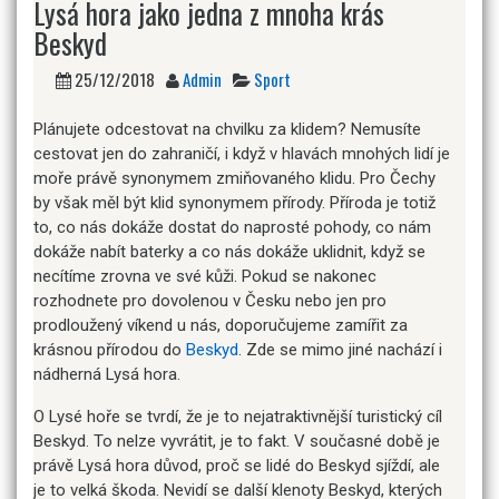
Lysá hora jako jedna z mnoha krás
Beskyd
25/12/2018
Admin
Sport
Plánujete odcestovat na chvilku za klidem? Nemusíte
cestovat jen do zahraničí, i když v hlavách mnohých lidí je
moře právě synonymem zmiňovaného klidu. Pro Čechy
by však měl být klid synonymem přírody. Příroda je totiž
to, co nás dokáže dostat do naprosté pohody, co nám
dokáže nabít baterky a co nás dokáže uklidnit, když se
necítíme zrovna ve své kůži. Pokud se nakonec
rozhodnete pro dovolenou v Česku nebo jen pro
prodloužený víkend u nás, doporučujeme zamířit za
krásnou přírodou do
Beskyd
. Zde se mimo jiné nachází i
nádherná Lysá hora.
O Lysé hoře se tvrdí, že je to nejatraktivnější turistický cíl
Beskyd. To nelze vyvrátit, je to fakt. V současné době je
právě Lysá hora důvod, proč se lidé do Beskyd sjíždí, ale
je to velká škoda. Nevidí se další klenoty Beskyd, kterých