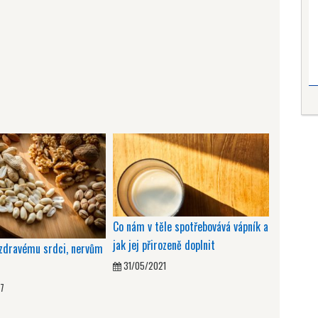
Co nám v těle spotřebovává vápník a
jak jej přirozeně doplnit
 zdravému srdci, nervům
31/05/2021
7