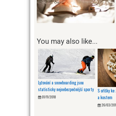
You may also like...
Lyžování a snowboarding jsou
statisticky nejnebezpečnější sporty
S oříšky ke
a kostem
01/11/2018
26/03/201