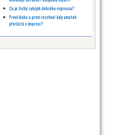
Co je tichý zabiják dobrého espressa?
První láska a první rozchod: kdy smutek
přerůstá v depresi?