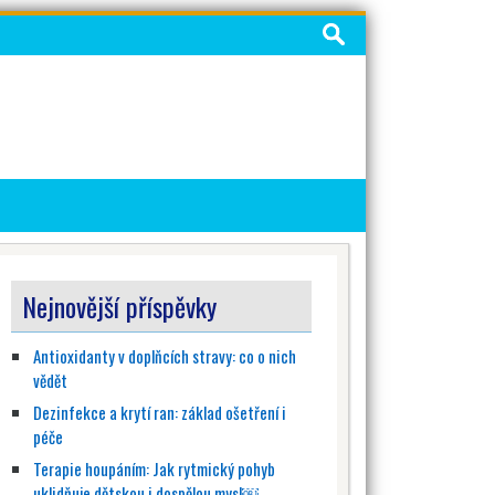
Vyhledávání
Nejnovější příspěvky
Antioxidanty v doplňcích stravy: co o nich
vědět
Dezinfekce a krytí ran: základ ošetření i
péče
Terapie houpáním: Jak rytmický pohyb
uklidňuje dětskou i dospělou mysl￼