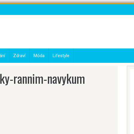
ání
Zdraví
Móda
Lifestyle
iky-rannim-navykum