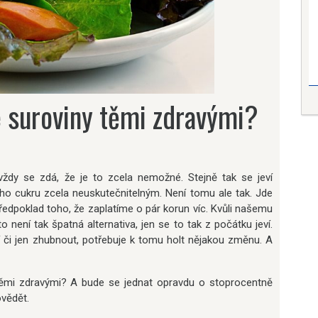
é suroviny těmi zdravými?
ždy se zdá, že je to zcela nemožné. Stejně tak se jeví
ho cukru zcela neuskutečnitelným. Není tomu ale tak. Jde
předpoklad toho, že zaplatíme o pár korun víc. Kvůli našemu
 není tak špatná alternativa, jen se to tak z počátku jeví.
či jen zhubnout, potřebuje k tomu holt nějakou změnu. A
t těmi zdravými? A bude se jednat opravdu o stoprocentně
vědět.