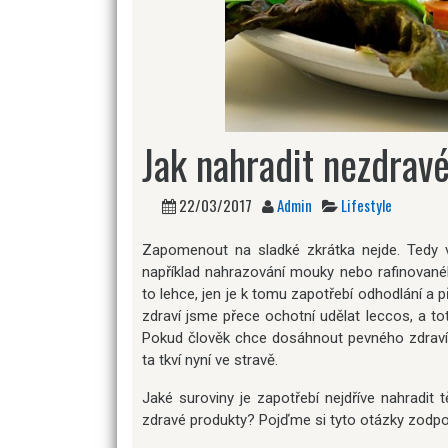
Jak nahradit nezdrav
22/03/2017
Admin
Lifestyle
Zapomenout na sladké zkrátka nejde. Tedy v
například nahrazování mouky nebo rafinované
to lehce, jen je k tomu zapotřebí odhodlání a 
zdraví jsme přece ochotní udělat leccos, a toto
Pokud člověk chce dosáhnout pevného zdraví 
ta tkví nyní ve stravě.
Jaké suroviny je zapotřebí nejdříve nahradi
zdravé produkty? Pojďme si tyto otázky zodpo