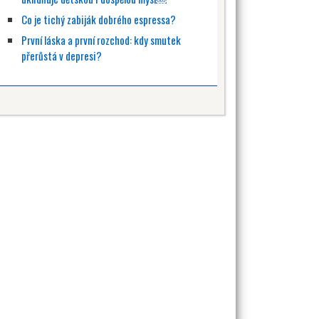
Co je tichý zabiják dobrého espressa?
První láska a první rozchod: kdy smutek
přerůstá v depresi?