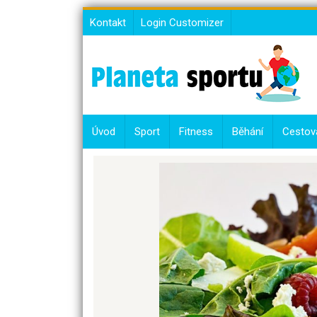
Skip
Kontakt
Login Customizer
to
content
Úvod
Sport
Fitness
Běhání
Cestov