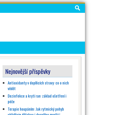
Vyhledávání
Nejnovější příspěvky
Antioxidanty v doplňcích stravy: co o nich
vědět
Dezinfekce a krytí ran: základ ošetření i
péče
Terapie houpáním: Jak rytmický pohyb
uklidňuje dětskou i dospělou mysl￼