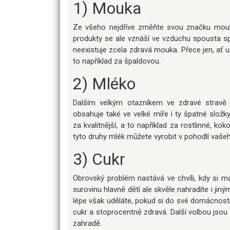
1) Mouka
Ze všeho nejdříve změňte svou značku mouky.
produkty se ale vznáší ve vzduchu spousta spe
neexistuje zcela zdravá mouka. Přece jen, ať už
to například za špaldovou.
2) Mléko
Dalším velkým otazníkem ve zdravé stravě je
obsahuje také ve velké míře i ty špatné slož
za kvalitnější, a to například za rostlinné, k
tyto druhy mlék můžete vyrobit v pohodlí vaš
3) Cukr
Obrovský problém nastává ve chvíli, kdy si mát
surovinu hlavně dětí ale skvěle nahradíte i jin
lépe však uděláte, pokud si do své domácnosti p
cukr a stoprocentně zdravá. Další volbou jsou 
zahradě.