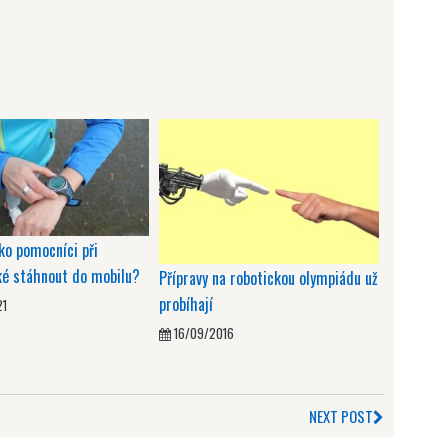
ako pomocníci při
ké stáhnout do mobilu?
Přípravy na robotickou olympiádu už
probíhají
21
16/09/2016
NEXT POST