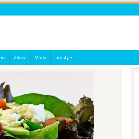
ání
Zdraví
Móda
Lifestyle