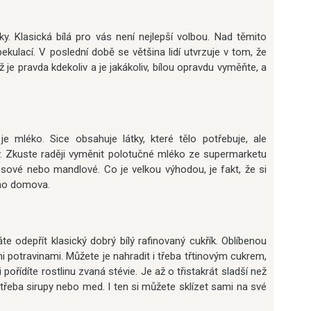
 Klasická bílá pro vás není nejlepší volbou. Nad těmito
kulací. V poslední době se většina lidí utvrzuje v tom, že
 je pravda kdekoliv a je jakákoliv, bílou opravdu vyměňte, a
 mléko. Sice obsahuje látky, které tělo potřebuje, ale
ky. Zkuste raději vyměnit polotučné mléko ze supermarketu
okosové nebo mandlové. Co je velkou výhodou, je fakt, že si
eho domova.
e odepřít klasický dobrý bílý rafinovaný cukřík. Oblíbenou
ými potravinami. Můžete je nahradit i třeba třtinovým cukrem,
ořídíte rostlinu zvaná stévie. Je až o třistakrát sladší než
třeba sirupy nebo med. I ten si můžete sklízet sami na své