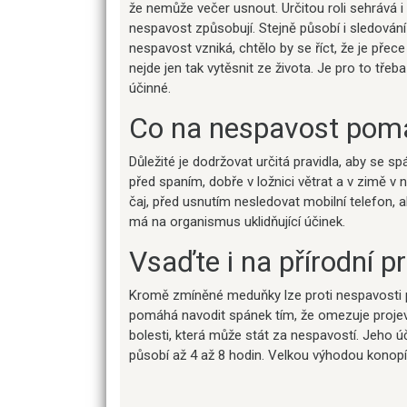
že nemůže večer usnout. Určitou roli sehrává i 
nespavost způsobují. Stejně působí i sledování 
nespavost vzniká, chtělo by se říct, že je přec
nejde jen tak vytěsnit ze života. Je pro to tře
účinné.
Co na nespavost po
Důležité je dodržovat určitá pravidla, aby se s
před spaním, dobře v ložnici větrat a v zimě v n
čaj, před usnutím nesledovat mobilní telefon, a
má na organismus uklidňující účinek.
Vsaďte i na přírodní p
Kromě zmíněné meduňky lze proti nespavosti p
pomáhá navodit spánek tím, že omezuje projevy
bolesti, která může stát za nespavostí. Jeho ú
působí až 4 až 8 hodin. Velkou výhodou konopí 