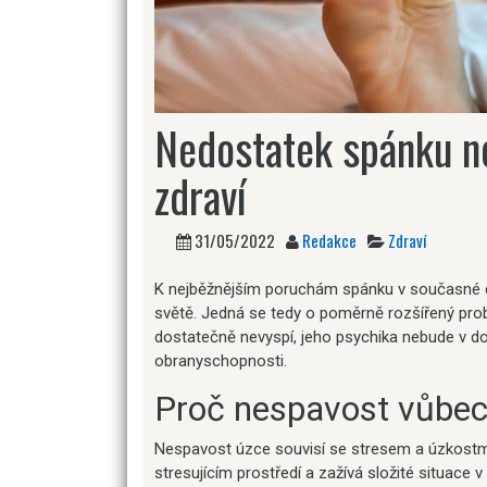
Nedostatek spánku ne
zdraví
31/05/2022
Redakce
Zdraví
K nejběžnějším poruchám spánku v současné dob
světě. Jedná se tedy o poměrně rozšířený problé
dostatečně nevyspí, jeho psychika nebude v do
obranyschopnosti.
Proč nespavost vůbec
Nespavost úzce souvisí se stresem a úzkostmi. 
stresujícím prostředí a zažívá složité situace