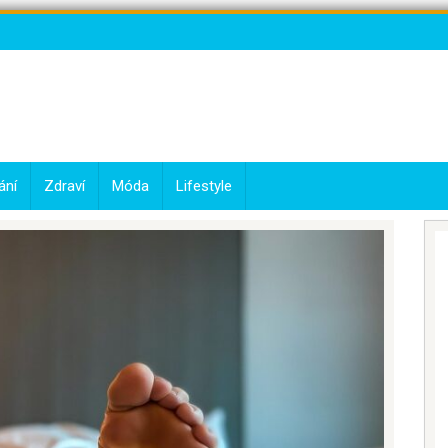
ání
Zdraví
Móda
Lifestyle