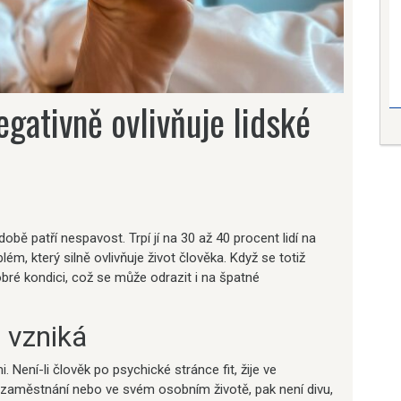
gativně ovlivňuje lidské
ě patří nespavost. Trpí jí na 30 až 40 procent lidí na
m, který silně ovlivňuje život člověka. Když se totiž
bré kondici, což se může odrazit i na špatné
 vzniká
Není-li člověk po psychické stránce fit, žije ve
 v zaměstnání nebo ve svém osobním životě, pak není divu,