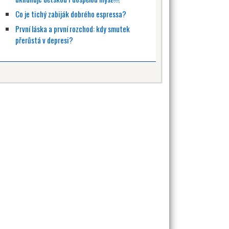
Co je tichý zabiják dobrého espressa?
První láska a první rozchod: kdy smutek
přerůstá v depresi?