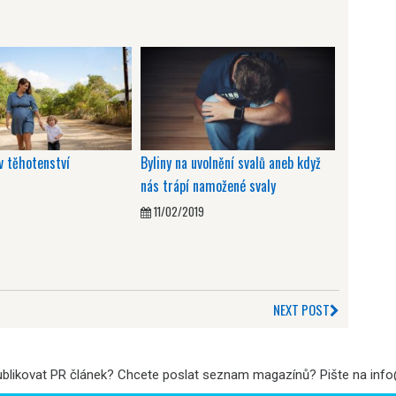
v těhotenství
Byliny na uvolnění svalů aneb když
nás trápí namožené svaly
11/02/2019
NEXT POST
ublikovat PR článek? Chcete poslat seznam magazínů? Pište na in