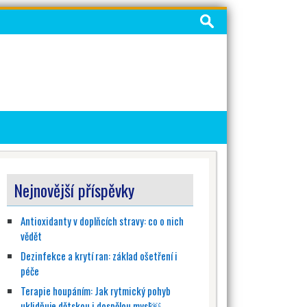
Vyhledávání
Nejnovější příspěvky
Antioxidanty v doplňcích stravy: co o nich
vědět
Dezinfekce a krytí ran: základ ošetření i
péče
Terapie houpáním: Jak rytmický pohyb
uklidňuje dětskou i dospělou mysl￼