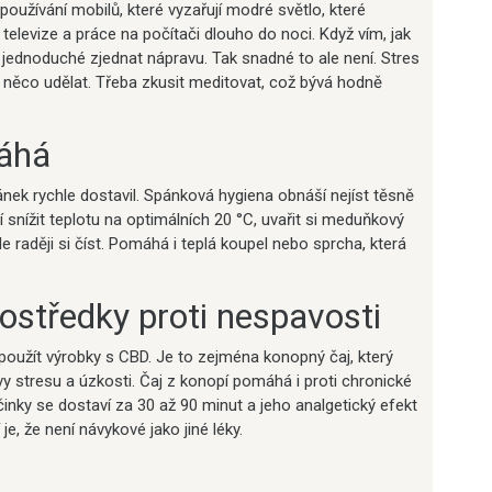
používání mobilů, které vyzařují modré světlo, které
televize a práce na počítači dlouho do noci. Když vím, jak
e jednoduché zjednat nápravu. Tak snadné to ale není. Stres
ba něco udělat. Třeba zkusit meditovat, což bývá hodně
máhá
pánek rychle dostavil. Spánková hygiena obnáší nejíst těsně
í snížit teplotu na optimálních 20 °C, uvařit si meduňkový
le raději si číst. Pomáhá i teplá koupel nebo sprcha, která
rostředky proti nespavosti
oužít výrobky s CBD. Je to zejména konopný čaj, který
 stresu a úzkosti. Čaj z konopí pomáhá i proti chronické
činky se dostaví za 30 až 90 minut a jeho analgetický efekt
je, že není návykové jako jiné léky.