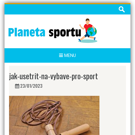
Skip
Vyhledáv
to
content
MENU
jak-usetrit-na-vybave-pro-sport
23/01/2023