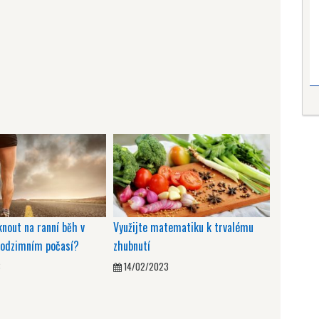
knout na ranní běh v
Využijte matematiku k trvalému
odzimním počasí?
zhubnutí
8
14/02/2023