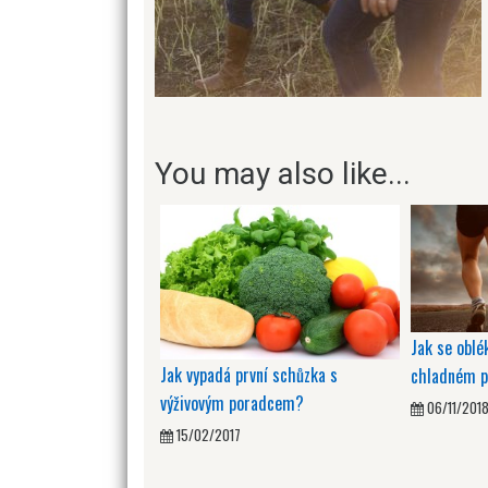
You may also like...
Jak se oblé
Jak vypadá první schůzka s
chladném p
výživovým poradcem?
06/11/201
15/02/2017