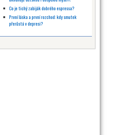
Co je tichý zabiják dobrého espressa?
První láska a první rozchod: kdy smutek
přerůstá v depresi?