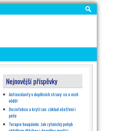
Vyhledávání
Nejnovější příspěvky
Antioxidanty v doplňcích stravy: co o nich
vědět
Dezinfekce a krytí ran: základ ošetření i
péče
Terapie houpáním: Jak rytmický pohyb
uklidňuje dětskou i dospělou mysl￼