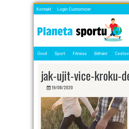
Skip
Kontakt
Login Customizer
to
content
Úvod
Sport
Fitness
Běhání
Cestov
jak-ujit-vice-kroku-
19/08/2020